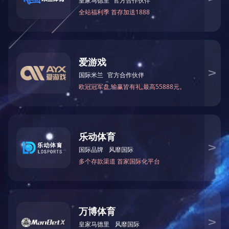
化、学习总书记关于两岸融合论述、贯彻总书记来闽考察
重要讲话精神”5个方面进行了深入浅出地讲解，紧密联系
国企特点进行阐述，授课内容丰富、案例生动、通俗易
懂，具有很强的理论性、指导性。
刘文忠强调，一要一如既往抓学习教育。把学习贯彻
党的二十届三中全会精神和习近平总书记来闽考察重要讲
话精神作为当前和今后一个时期的重大政治任务，深化拓
展“三争”行动，推动学习成果转化为工作成效。二要持之
以恒抓改革发展。聚焦改革发展主题，深入推进生产运营
规范化、标准化、智慧化。三要一以贯之抓服务提升。深
化供水服务提升专项行动，持续推进老旧管网改造，保障